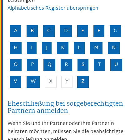
Leistungen
Alphabetisches Register überspringen
A
B
C
D
E
F
G
H
I
J
K
L
M
N
O
P
Q
R
S
T
U
V
W
X
Y
Z
Eheschließung bei sorgeberechtigten
Partnern anmelden
Wenn Sie und Ihr Partner oder Ihre Partnerin
heiraten möchten, müssen Sie die beabsichtigte