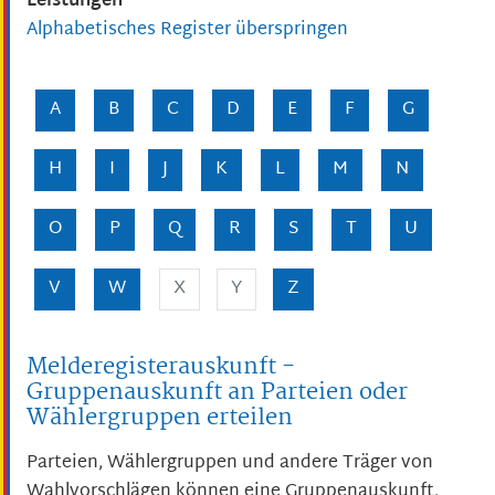
Leistungen
Alphabetisches Register überspringen
A
B
C
D
E
F
G
H
I
J
K
L
M
N
O
P
Q
R
S
T
U
V
W
X
Y
Z
Melderegisterauskunft -
Gruppenauskunft an Parteien oder
Wählergruppen erteilen
Parteien, Wählergruppen und andere Träger von
Wahlvorschlägen können eine Gruppenauskunft,