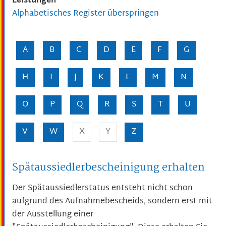
Leistungen
Alphabetisches Register überspringen
A
B
C
D
E
F
G
H
I
J
K
L
M
N
O
P
Q
R
S
T
U
V
W
X
Y
Z
Spätaussiedlerbescheinigung erhalten
Der Spätaussiedlerstatus entsteht nicht schon
aufgrund des Aufnahmebescheids, sondern erst mit
der Ausstellung einer