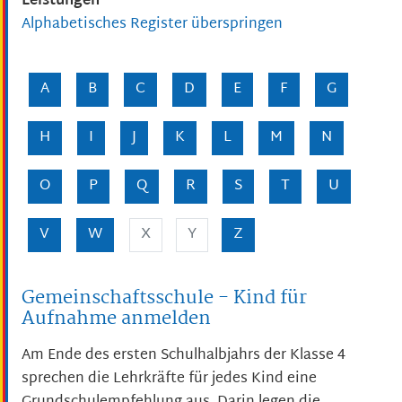
Leistungen
Alphabetisches Register überspringen
A
B
C
D
E
F
G
H
I
J
K
L
M
N
O
P
Q
R
S
T
U
V
W
X
Y
Z
Gemeinschaftsschule - Kind für
Aufnahme anmelden
Am Ende des ersten Schulhalbjahrs der Klasse 4
sprechen die Lehrkräfte für jedes Kind eine