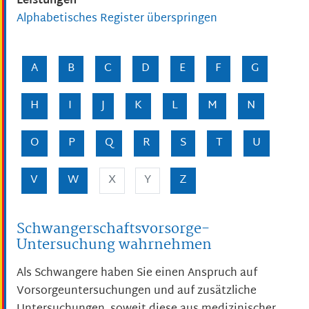
Leistungen
Alphabetisches Register überspringen
A
B
C
D
E
F
G
H
I
J
K
L
M
N
O
P
Q
R
S
T
U
V
W
X
Y
Z
Schwangerschaftsvorsorge-
Untersuchung wahrnehmen
Als Schwangere haben Sie einen Anspruch auf
Vorsorgeuntersuchungen und auf zusätzliche