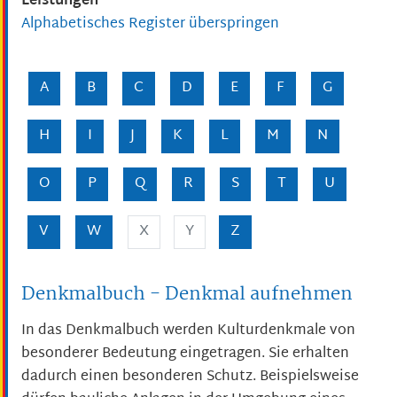
Leistungen
Alphabetisches Register überspringen
A
B
C
D
E
F
G
H
I
J
K
L
M
N
O
P
Q
R
S
T
U
V
W
X
Y
Z
Denkmalbuch - Denkmal aufnehmen
In das Denkmalbuch werden Kulturdenkmale von
besonderer Bedeutung eingetragen. Sie erhalten
dadurch einen besonderen Schutz.
Beispielsweise