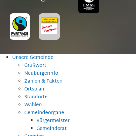
Unsere Gemeinde
Grußwort
Neubürgerinfo
Zahlen & Fakten
Ortsplan
Standorte
Wahlen
Gemeindeorgane
Bürgermeister
Gemeinderat