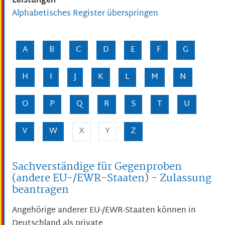
Leistungen
Alphabetisches Register überspringen
A
B
C
D
E
F
G
H
I
J
K
L
M
N
O
P
Q
R
S
T
U
V
W
X
Y
Z
Sachverständige für Gegenproben
(andere EU-/EWR-Staaten) - Zulassung
beantragen
Angehörige anderer EU-/EWR-Staaten können in
Deutschland als private