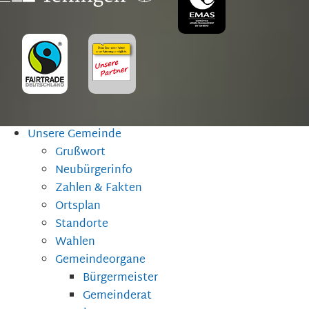
Unsere Gemeinde
Grußwort
Neubürgerinfo
Zahlen & Fakten
Ortsplan
Standorte
Wahlen
Gemeindeorgane
Bürgermeister
Gemeinderat