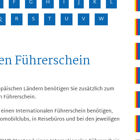
F
G
H
I
J
K
L
Q
R
S
T
U
V
W
len Führerschein
päischen Ländern benötigen Sie zusätzlich zum
n Führerschein.
 einen Internationalen Führe
r
schein benötigen,
omobilclubs, in Reisebüros und bei den jeweiligen