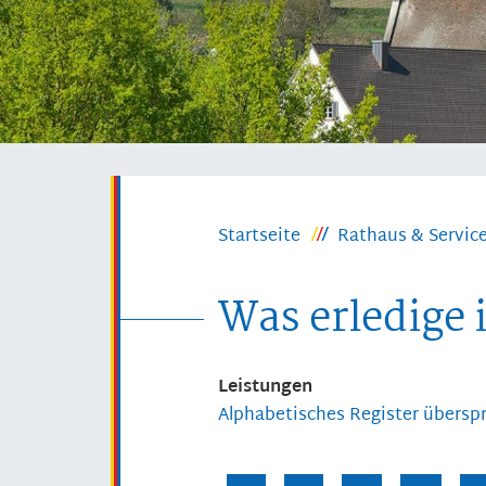
Startseite
Rathaus & Servic
Was erledige 
Leistungen
Alphabetisches Register übersp