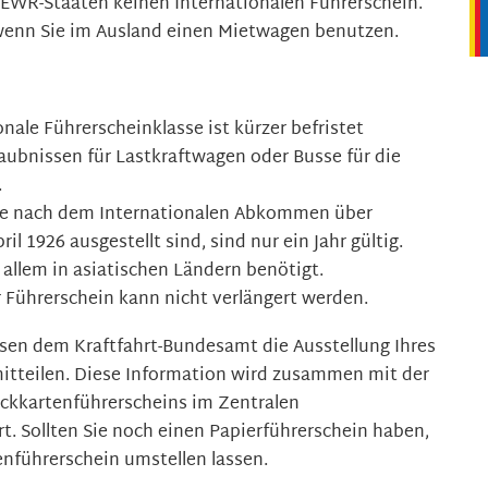
-/EWR-Staaten keinen Internation
a
len Führerschein.
wenn Sie im Au
s
land einen Mietwagen benutzen.
onale Führerscheinklasse ist kürzer befristet
laubnissen für Lastkraftwagen oder Busse für die
.
die nach dem Internationalen Abkommen über
l 1926 ausgestellt sind, sind nur ein Jahr gültig.
allem in asiatischen Ländern benötigt.
r Führerschein kann nicht verlängert werden.
en dem Kraftfahrt-Bundesamt die Ausstellung Ihres
mitteilen. Diese Information wird zusammen mit der
ckkartenführerscheins im Zentralen
rt. Sollten Sie noch einen Papierführerschein haben,
nführerschein umstellen lassen.