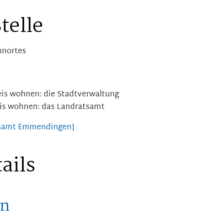
telle
hnortes
eis wohnen: die Stadtverwaltung
eis wohnen: das Landratsamt
atsamt Emmendingen]
ails
en