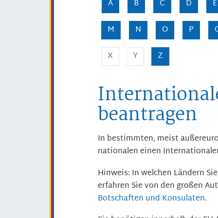
A
B
C
D
E
M
N
O
P
X
Y
Z
Internationa
beantragen
In bestimmten, meist außereuro
nationalen einen Internationale
Hinweis:
In welchen Ländern Sie
erfahren Sie von den großen Aut
Botschaften und Konsulaten
.