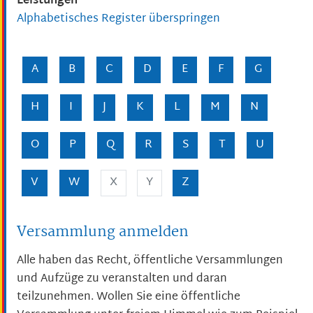
Leistungen
Alphabetisches Register überspringen
A
B
C
D
E
F
G
H
I
J
K
L
M
N
O
P
Q
R
S
T
U
V
W
X
Y
Z
Versammlung anmelden
Alle haben das Recht, öffentliche Versammlungen
und Aufzüge zu veranstalten und daran
teilzunehmen. Wollen Sie eine öffentliche