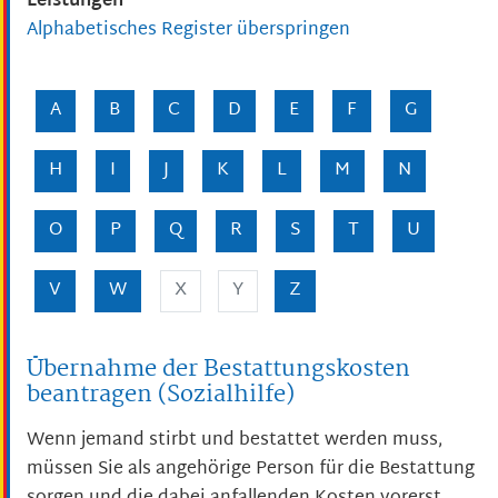
Leistungen
Alphabetisches Register überspringen
A
B
C
D
E
F
G
H
I
J
K
L
M
N
O
P
Q
R
S
T
U
V
W
X
Y
Z
Übernahme der Bestattungskosten
beantragen (Sozialhilfe)
Wenn jemand stirbt und bestattet werden muss,
müssen Sie als angehörige Person für die Bestattung