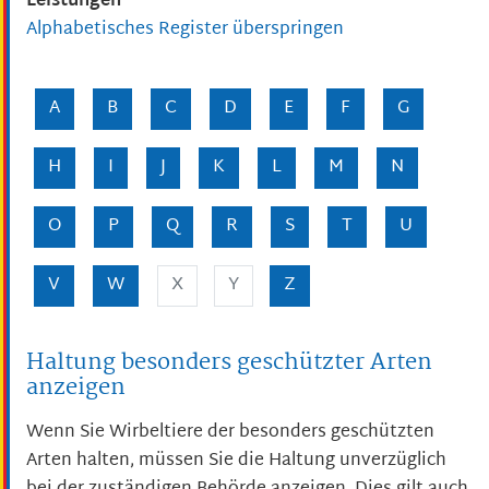
Leistungen
Alphabetisches Register überspringen
A
B
C
D
E
F
G
H
I
J
K
L
M
N
O
P
Q
R
S
T
U
V
W
X
Y
Z
Haltung besonders geschützter Arten
anzeigen
Wenn Sie Wirbeltiere der besonders geschützten
Arten halten, müssen Sie die Haltung unverzüglich