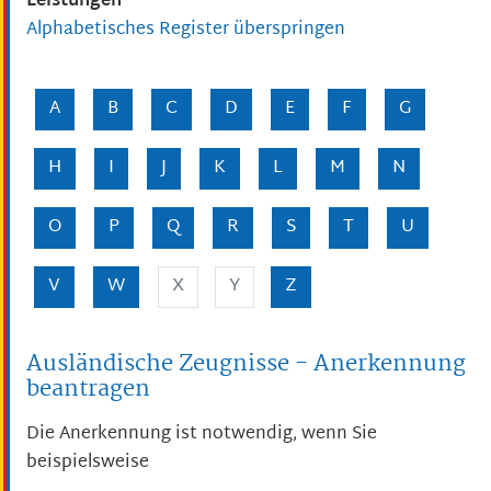
Leistungen
Alphabetisches Register überspringen
A
B
C
D
E
F
G
H
I
J
K
L
M
N
O
P
Q
R
S
T
U
V
W
X
Y
Z
Ausländische Zeugnisse - Anerkennung
beantragen
Die Anerkennung ist notwendig, wenn Sie
beispielsweise