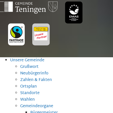
Unsere Gemeinde
Grußwort
Neubürgerinfo
Zahlen & Fakten
Ortsplan
Standorte
Wahlen
Gemeindeorgane
Bürgermeister