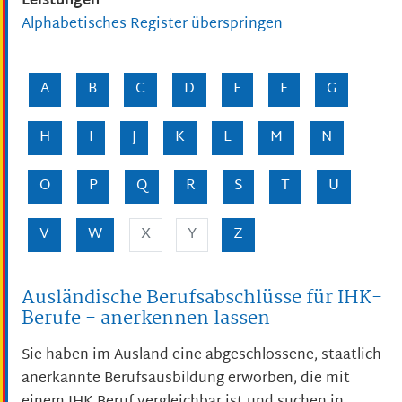
Leistungen
Alphabetisches Register überspringen
A
B
C
D
E
F
G
H
I
J
K
L
M
N
O
P
Q
R
S
T
U
V
W
X
Y
Z
Ausländische Berufsabschlüsse für IHK-
Berufe - anerkennen lassen
Sie haben im Ausland eine abgeschlossene, staatlich
anerkannte Berufsausbildung erworben, die mit