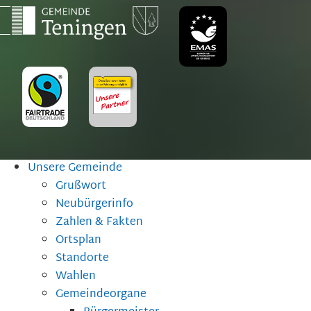
Unsere Gemeinde
Grußwort
Neubürgerinfo
Zahlen & Fakten
Ortsplan
Standorte
Wahlen
Gemeindeorgane