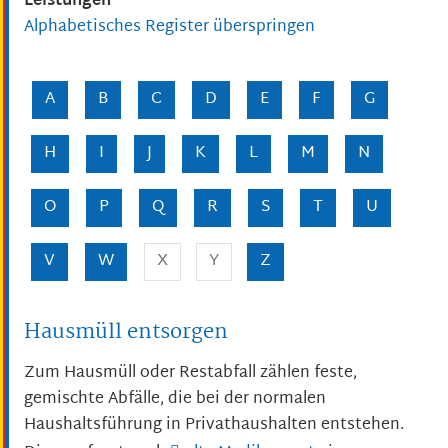
Leistungen
Alphabetisches Register überspringen
A
B
C
D
E
F
G
H
I
J
K
L
M
N
O
P
Q
R
S
T
U
V
W
X
Y
Z
Hausmüll entsorgen
Zum Hausmüll oder Restabfall zählen feste,
gemischte Abfälle, die bei der normalen
Haushaltsführung in Privathaushalten entstehen.