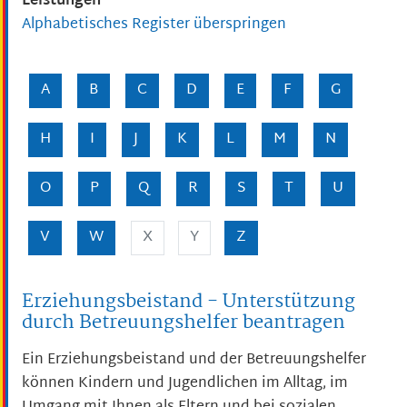
Leistungen
Alphabetisches Register überspringen
A
B
C
D
E
F
G
H
I
J
K
L
M
N
O
P
Q
R
S
T
U
V
W
X
Y
Z
Erziehungsbeistand - Unterstützung
durch Betreuungshelfer beantragen
Ein Erziehungsbeistand und der Betreuungshelfer
können Kindern und Jugendlichen im Alltag, im