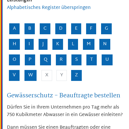
Leistungen
Alphabetisches Register überspringen
A
B
C
D
E
F
G
H
I
J
K
L
M
N
O
P
Q
R
S
T
U
V
W
X
Y
Z
Gewässerschutz - Beauftragte bestellen
Dürfen Sie in Ihrem Unternehmen pro Tag mehr als
750 Kubikmeter Abwasser in ein Gewässer einleiten?
Dann müssen Sie einen Beauftragten oder eine