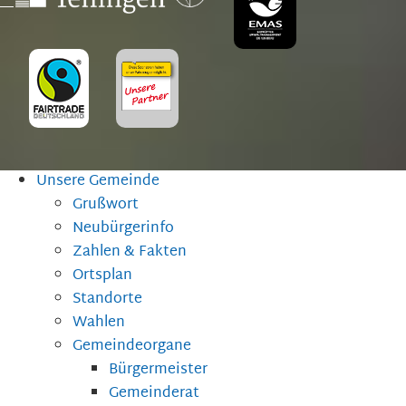
Unsere Gemeinde
Grußwort
Neubürgerinfo
Zahlen & Fakten
Ortsplan
Standorte
Wahlen
Gemeindeorgane
Bürgermeister
Gemeinderat