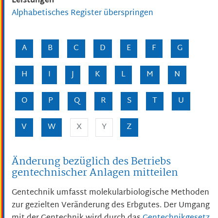
Leistungen
Alphabetisches Register überspringen
A
B
C
D
E
F
G
H
I
J
K
L
M
N
O
P
Q
R
S
T
U
V
W
X
Y
Z
Änderung bezüglich des Betriebs
gentechnischer Anlagen mitteilen
Gentechnik umfasst molekularbiologische Methoden
zur gezielten Veränderung des Erbgutes. Der Umgang