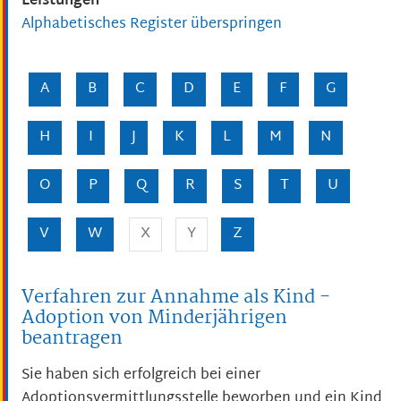
Leistungen
Alphabetisches Register überspringen
A
B
C
D
E
F
G
H
I
J
K
L
M
N
O
P
Q
R
S
T
U
V
W
X
Y
Z
Verfahren zur Annahme als Kind -
Adoption von Minderjährigen
beantragen
Sie haben sich erfolgreich bei einer
Adoptionsvermittlungsstelle beworben und ein Kind