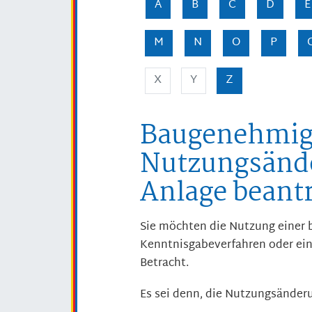
A
B
C
D
E
M
N
O
P
X
Y
Z
Baugenehmig
Nutzungsände
Anlage beant
Sie möchten die Nutzung einer 
Kenntnisgabeverfahren oder ei
Betracht.
Es sei denn, die Nutzungsänderun