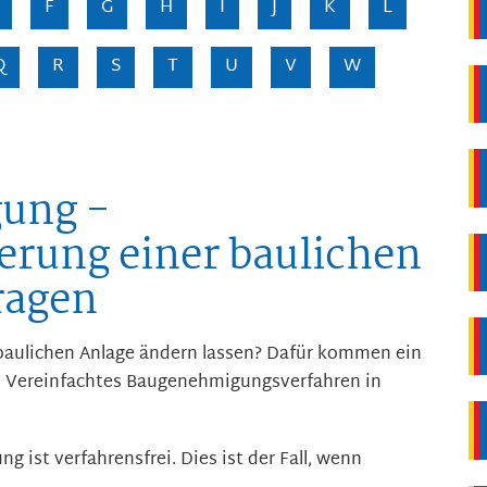
F
G
H
I
J
K
L
Q
R
S
T
U
V
W
ung -
rung einer baulichen
ragen
baulichen Anlage ändern lassen? Dafür kommen ein
n Vereinfachtes Baugenehmigungsverfahren in
g ist verfahrensfrei. Dies ist der Fall, wenn