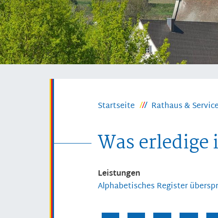
Startseite
Rathaus & Servic
Was erledige 
Leistungen
Alphabetisches Register übersp