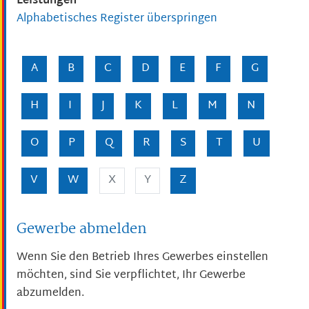
Leistungen
Alphabetisches Register überspringen
A
B
C
D
E
F
G
H
I
J
K
L
M
N
O
P
Q
R
S
T
U
V
W
X
Y
Z
Gewerbe abmelden
Wenn Sie den Betrieb Ihres Gewerbes einstellen
möchten, sind Sie verpflichtet, Ihr Gewerbe
abzumelden.