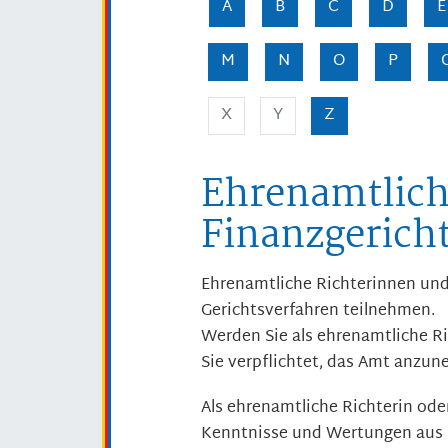
A
B
C
D
E
M
N
O
P
X
Y
Z
Ehrenamtlich
Finanzgerich
Ehrenamtliche Richterinnen und
Gerichtsverfahren teilnehmen.
Werden Sie als ehrenamtliche Ri
Sie verpflichtet, das Amt anzu
Als ehrenamtliche Richterin ode
Kenntnisse und Wertungen aus 