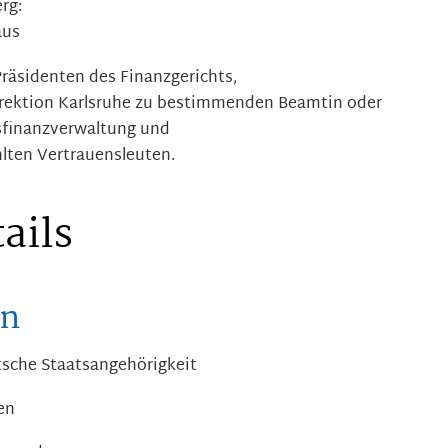
rg:
aus
räsidenten des Finanzgerichts,
irektion Karlsruhe zu bestimmenden Beamtin oder
finanzverwaltung und
lten Vertrauensleuten.
ails
en
sche Staatsangehörigkeit
en