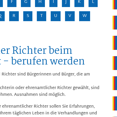
F
G
H
I
J
K
L
Q
R
S
T
U
V
W
er Richter beim
t - berufen werden
 Richter sind Bürgerinnen und Bürger, die am
chterin oder ehrenamtlicher Richter gewählt, sind
nehmen. Ausnahmen sind möglich.
r ehrenamtlicher Richter sollen Sie Erfahrungen,
Ihrem täglichen Leben in die Verhandlungen und