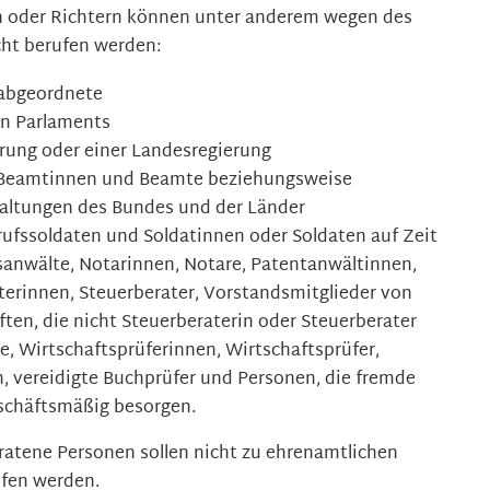
n oder Richtern können unter anderem wegen des
cht berufen werden:
abgeordnete
en Parlaments
rung oder einer Landesregier
ung
, Beamtinnen und Beamte beziehungsweise
waltungen des Bundes und der Länder
rufssoldaten und Soldatinnen oder Soldaten auf Zeit
anwälte, Notarinnen, Notare, Patentanwältinn
en,
terinnen, Steuerberater, Vorstandsmitglieder von
ten, die nicht Steuerberaterin oder Steuerberater
e, Wirtschaftsprüferinnen, Wirtschaftsprüfer,
, vereidigte Buchprüfer
und Personen, die fremde
schäftsmäßig besorgen.
ratene Personen sollen nicht zu ehrenamtlichen
ufen werden.