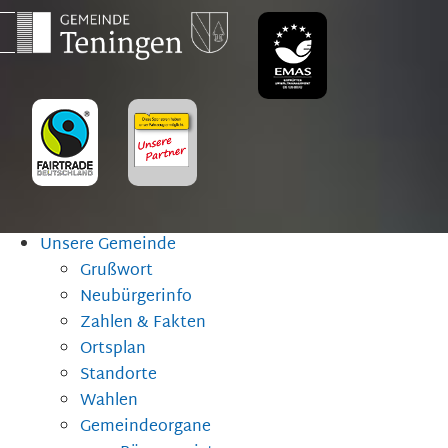
Unsere Gemeinde
Grußwort
Neubürgerinfo
Zahlen & Fakten
Ortsplan
Standorte
Wahlen
Gemeindeorgane