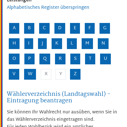
Leistungen
Alphabetisches Register überspringen
A
B
C
D
E
F
G
H
I
J
K
L
M
N
O
P
Q
R
S
T
U
V
W
X
Y
Z
Wählerverzeichnis (Landtagswahl) -
Eintragung beantragen
Sie können Ihr Wahlrecht nur ausüben, wenn Sie in
das Wählerverzeichnis eingetragen sind.