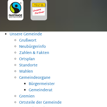
Unsere Gemeinde
Grußwort
Neubürgerinfo
Zahlen & Fakten
Ortsplan
Standorte
Wahlen
Gemeindeorgane
Bürgermeister
Gemeinderat
Gremien
Ortsteile der Gemeinde