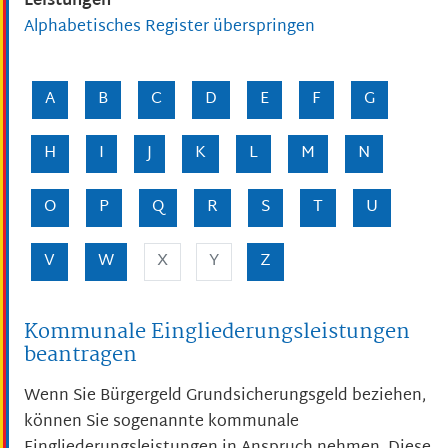
Leistungen
Alphabetisches Register überspringen
A
B
C
D
E
F
G
H
I
J
K
L
M
N
O
P
Q
R
S
T
U
V
W
X
Y
Z
Kommunale Eingliederungsleistungen
beantragen
Wenn Sie
Bürgergeld
Grundsicherungsgeld
beziehen,
können Sie sogenannte kommunale