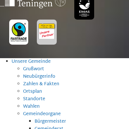
Unsere Gemeinde
Grußwort
Neubürgerinfo
Zahlen & Fakten
Ortsplan
Standorte
Wahlen
Gemeindeorgane
Bürgermeister