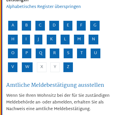
Leistungen
Alphabetisches Register überspringen
A
B
C
D
E
F
G
H
I
J
K
L
M
N
O
P
Q
R
S
T
U
V
W
X
Y
Z
Amtliche Meldebestätigung ausstellen
Wenn Sie Ihren Wohnsitz bei der für Sie zuständigen
Meldebehörde an- oder abmelden, erhalten Sie als
Nachweis eine amtliche Meldebestätigung.