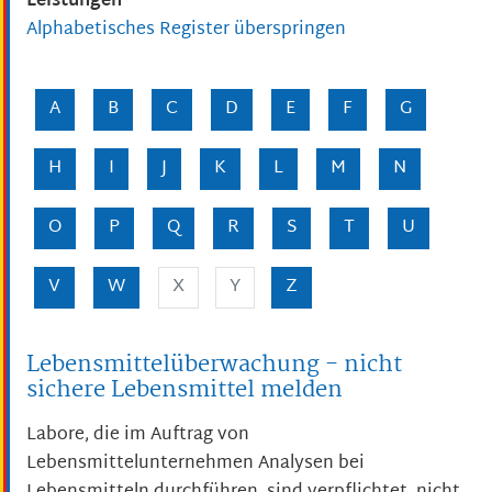
Leistungen
Alphabetisches Register überspringen
A
B
C
D
E
F
G
H
I
J
K
L
M
N
O
P
Q
R
S
T
U
V
W
X
Y
Z
Lebensmittelüberwachung - nicht
sichere Lebensmittel melden
Labore, die im Auftrag von
Lebensmittelunternehmen Analysen bei