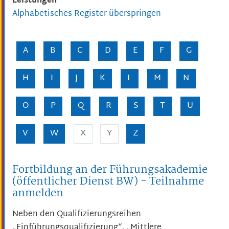
Leistungen
Alphabetisches Register überspringen
A
B
C
D
E
F
G
H
I
J
K
L
M
N
O
P
Q
R
S
T
U
V
W
X
Y
Z
Fortbildung an der Führungsakademie
(öffentlicher Dienst BW) - Teilnahme
anmelden
Neben den Qualifizierungsreihen
„Einführungsqualifizierung“, „Mittlere