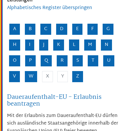
Leistungen
Alphabetisches Register überspringen
A
B
C
D
E
F
G
H
I
J
K
L
M
N
O
P
Q
R
S
T
U
V
W
X
Y
Z
Daueraufenthalt-EU - Erlaubnis
beantragen
Mit der Erlaubnis zum Daueraufenthalt-EU dürfen
sich ausländische Staatsangehörige innerhalb der