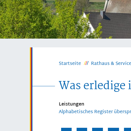
Startseite
Rathaus & Servic
Was erledige 
Leistungen
Alphabetisches Register übersp