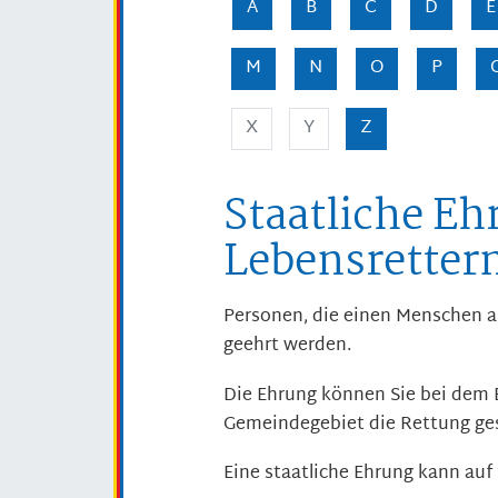
A
B
C
D
E
M
N
O
P
X
Y
Z
Staatliche Eh
Lebensretter
Personen, die einen Menschen a
geehrt werden.
Die Ehrung können Sie bei dem 
Gemeindegebiet die Rettung ge
Eine staatliche Ehrung kann auf 