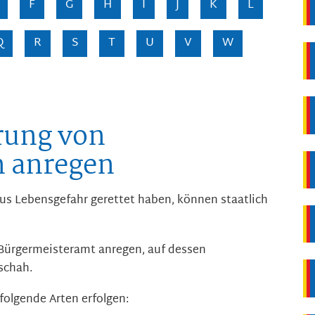
F
G
H
I
J
K
L
Q
R
S
T
U
V
W
rung von
n anregen
us Lebensgefahr gerettet haben, können staatlich
Bürgermeisteramt anregen, auf dessen
schah.
folgende Arten erfolgen: