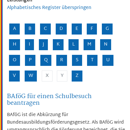
Leistungen
Alphabetisches Register überspringen
A
B
C
D
E
F
G
H
I
J
K
L
M
N
O
P
Q
R
S
T
U
V
W
X
Y
Z
BAföG für einen Schulbesuch
beantragen
BAföG ist die Abkürzung für
Bundesausbildungsförderungsgesetz. Als BAföG wird