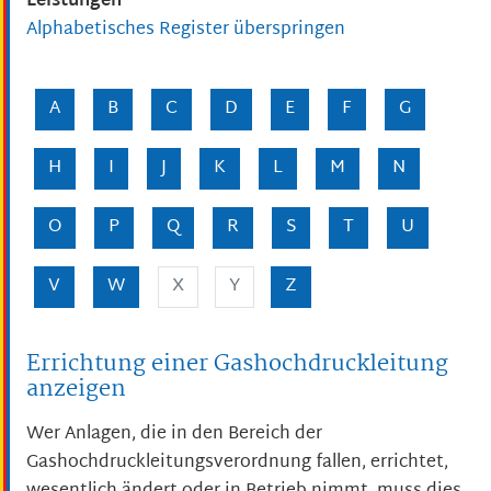
Leistungen
Alphabetisches Register überspringen
A
B
C
D
E
F
G
H
I
J
K
L
M
N
O
P
Q
R
S
T
U
V
W
X
Y
Z
Errichtung einer Gashochdruckleitung
anzeigen
Wer Anlagen, die in den Bereich der
Gashochdruckleitungsverordnung fallen, errichtet,