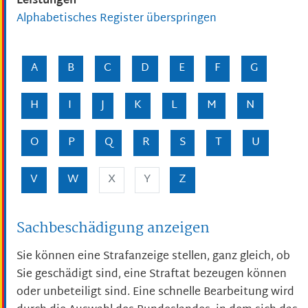
Leistungen
Alphabetisches Register überspringen
A
B
C
D
E
F
G
H
I
J
K
L
M
N
O
P
Q
R
S
T
U
V
W
X
Y
Z
Sachbeschädigung anzeigen
Sie können eine Strafanzeige stellen, ganz gleich, ob
Sie geschädigt sind, eine Straftat bezeugen können
oder unbeteiligt sind. Eine schnelle Bearbeitung wird