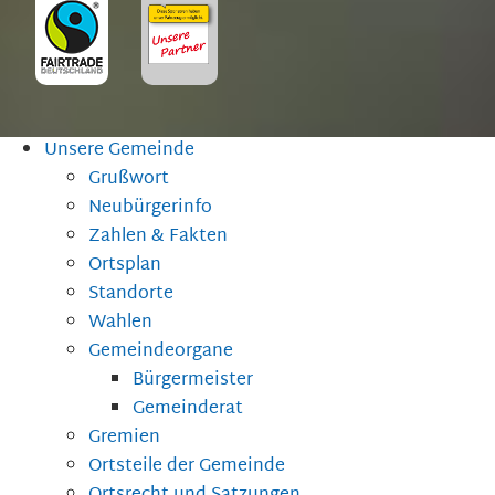
Unsere Gemeinde
Grußwort
Neubürgerinfo
Zahlen & Fakten
Ortsplan
Standorte
Wahlen
Gemeindeorgane
Bürgermeister
Gemeinderat
Gremien
Ortsteile der Gemeinde