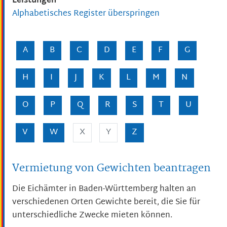
Leistungen
Alphabetisches Register überspringen
A
B
C
D
E
F
G
H
I
J
K
L
M
N
O
P
Q
R
S
T
U
V
W
X
Y
Z
Vermietung von Gewichten beantragen
Die Eichämter in Baden-Württemberg halten an
verschiedenen Orten Gewichte bereit, die Sie für
unterschiedliche Zwecke mieten können.