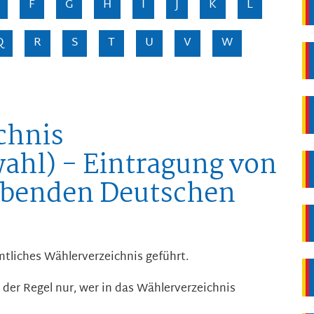
F
G
H
I
J
K
L
Q
R
S
T
U
V
W
chnis
ahl) - Eintragung von
ebenden Deutschen
mtliches Wählerverzeichnis geführt.
der Regel nur, wer in das Wählerverzeichnis