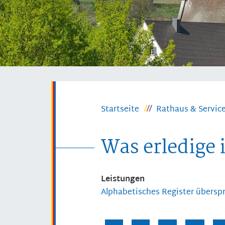
Startseite
Rathaus & Servic
Was erledige 
Leistungen
Alphabetisches Register übersp