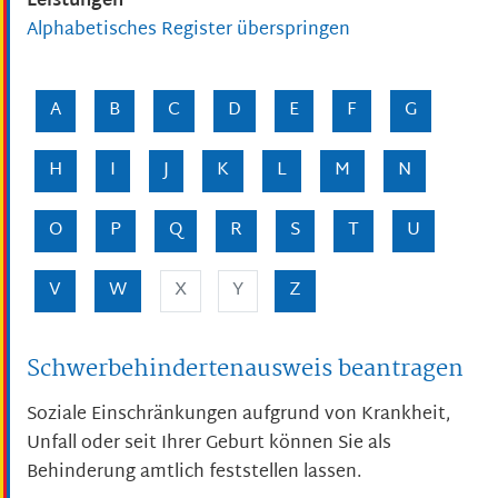
Leistungen
Alphabetisches Register überspringen
A
B
C
D
E
F
G
H
I
J
K
L
M
N
O
P
Q
R
S
T
U
V
W
X
Y
Z
Schwerbehindertenausweis beantragen
Soziale Einschränkungen aufgrund von Krankheit,
Unfall oder seit Ihrer Geburt können Sie als
Behinderung amtlich feststellen lassen.