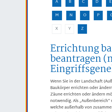
A
B
C
D
E
M
N
O
P
X
Y
Z
Errichtung ba
beantragen (
Eingriffsgen
Wenn Sie in der Landschaft (Auß
Baukörper errichten oder ändern
Zäune errichten oder ändern mö
notwendig. Als „Außenbereich“ 
welche außerhalb von zusamme