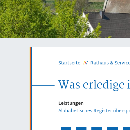
Startseite
Rathaus & Servic
Was erledige 
Leistungen
Alphabetisches Register übersp