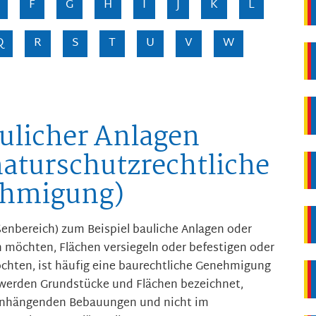
F
G
H
I
J
K
L
Q
R
S
T
U
V
W
ulicher Anlagen
naturschutzrechtliche
ehmigung)
enbereich) zum Beispiel bauliche Anlagen oder
 möchten, Flächen versiegeln oder befestigen oder
chten, ist häufig eine baurechtliche Genehmigung
werden Grundstücke und Flächen bezeichnet,
nhängenden Bebauungen und nicht im