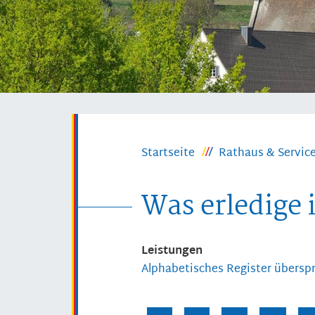
Startseite
Rathaus & Servic
Was erledige 
Leistungen
Alphabetisches Register übersp