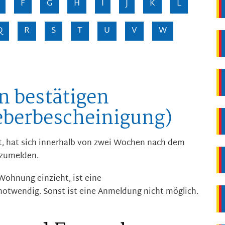
F
G
H
I
J
K
L
Q
R
S
T
U
V
W
n bestätigen
berbescheinigung)
, hat sich innerhalb von zwei Wochen nach dem
nzumelden.
Wohnung einzieht, ist eine
twendig. Sonst ist eine Anmeldung nicht möglich.