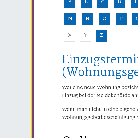
A
B
C
D
E
M
N
O
P
X
Y
Z
Einzugstermi
(Wohnungsge
Wer eine neue Wohnung bezieht
Einzug bei der Meldebehörde a
Wenn man nicht in eine eigene 
Wohnungsgeberbescheinigung no