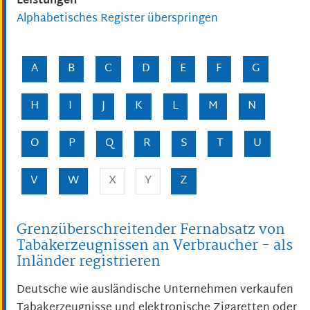
Leistungen
Alphabetisches Register überspringen
A
B
C
D
E
F
G
H
I
J
K
L
M
N
O
P
Q
R
S
T
U
V
W
X
Y
Z
Grenzüberschreitender Fernabsatz von
Tabakerzeugnissen an Verbraucher - als
Inländer registrieren
Deutsche wie ausländische Unternehmen verkaufen
Tabakerzeugnisse und elektronische Zigaretten oder