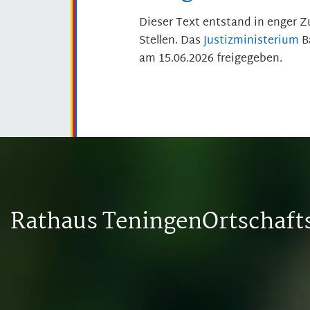
Dieser Text entstand in enger 
Stellen. Das
Justizministerium
B
am 15.06.2026 freigegeben.
Rathaus Teningen
Ortschaf