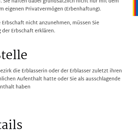
 Sie haften dabei grundsätzlich nicht nur mit dem
em eigenen Privatvermögen (Erbenhaftung).
ie Erbschaft nicht anzunehmen, müssen Sie
der Erbschaft erklären.
telle
zirk die Erblasserin oder der Erblasser zuletzt ihren
ichen Aufenthalt hatte oder Sie als ausschlagende
enthalt haben
ails