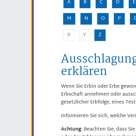
A
B
C
D
E
M
N
O
P
X
Y
Z
Ausschlagung
erklären
Wenn Sie Erbin oder Erbe geword
Erbschaft annehmen oder aussch
gesetzlicher Erbfolge, eines Tes
Informieren Sie sich, welche V
Achtung
: Beachten Sie, dass Si