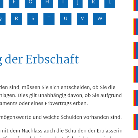
F
G
H
I
J
K
L
Q
R
S
T
U
V
W
 der Erbschaft
en sind, müssen Sie sich entscheiden, ob Sie die
lagen. Dies gilt unabhängig davon, ob Sie aufgrund
taments oder eines Erbvertrags erben.
ermögenswerte und welche Schulden vorhanden sind.
e mit dem Nachlass auch die Schulden der Erblasserin