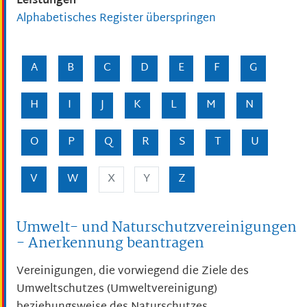
Leistungen
Alphabetisches Register überspringen
A
B
C
D
E
F
G
H
I
J
K
L
M
N
O
P
Q
R
S
T
U
V
W
X
Y
Z
Umwelt- und Naturschutzvereinigungen
- Anerkennung beantragen
Vereinigungen, die vorwiegend die Ziele des
Umweltschutzes (Umweltvereinigung)