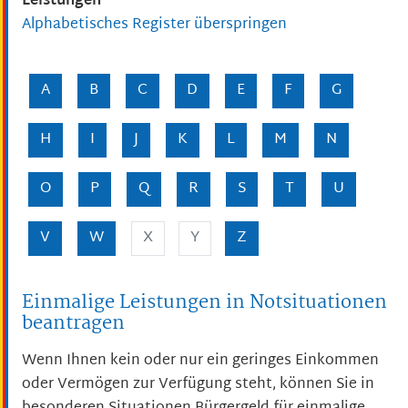
Leistungen
Alphabetisches Register überspringen
A
B
C
D
E
F
G
H
I
J
K
L
M
N
O
P
Q
R
S
T
U
V
W
X
Y
Z
Einmalige Leistungen in Notsituationen
beantragen
Wenn Ihnen kein oder nur ein geringes Einkommen
oder Vermögen zur Verfügung steht, können Sie in