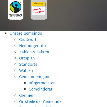
Unsere Gemeinde
Grußwort
Neubürgerinfo
Zahlen & Fakten
Ortsplan
Standorte
Wahlen
Gemeindeorgane
Bürgermeister
Gemeinderat
Gremien
Ortsteile der Gemeinde