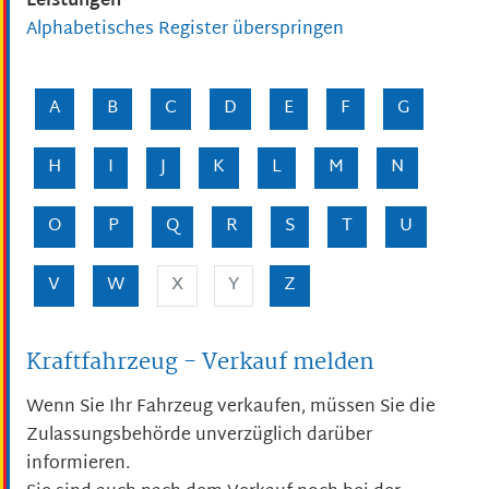
Leistungen
Alphabetisches Register überspringen
A
B
C
D
E
F
G
H
I
J
K
L
M
N
O
P
Q
R
S
T
U
V
W
X
Y
Z
Kraftfahrzeug - Verkauf melden
Wenn Sie Ihr Fahrzeug verkaufen, müssen Sie die
Zulassungsbehörde unverzüglich darüber
informieren.