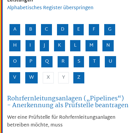
Leistungen
Alphabetisches Register überspringen
A
B
C
D
E
F
G
H
I
J
K
L
M
N
O
P
Q
R
S
T
U
V
W
X
Y
Z
Rohrfernleitungsanlagen („Pipelines“)
- Anerkennung als Prüfstelle beantragen
Wer eine Prüfstelle für Rohrfernleitungsanlagen
betreiben möchte, muss