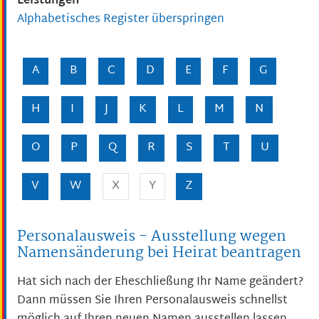
Leistungen
Alphabetisches Register überspringen
A
B
C
D
E
F
G
H
I
J
K
L
M
N
O
P
Q
R
S
T
U
V
W
X
Y
Z
Personalausweis - Ausstellung wegen
Namensänderung bei Heirat beantragen
Hat sich nach der Eheschließung Ihr Name geändert?
Dann müssen Sie Ihren Personalausweis schnellst