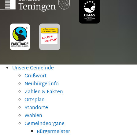
Unsere Gemeinde
Grußwort
Neubürgerinfo
Zahlen & Fakten
Ortsplan
Standorte
Wahlen
Gemeindeorgane
Bürgermeister