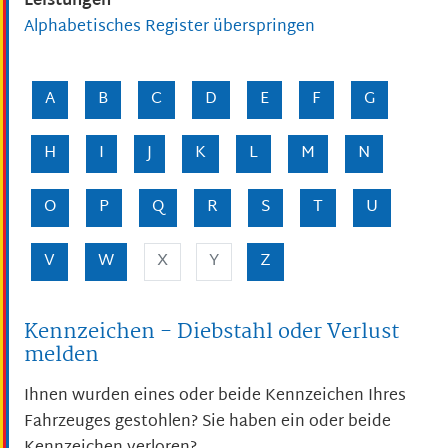
Leistungen
Alphabetisches Register überspringen
A
B
C
D
E
F
G
H
I
J
K
L
M
N
O
P
Q
R
S
T
U
V
W
X
Y
Z
Kennzeichen - Diebstahl oder Verlust
melden
Ihnen wurden eines oder beide Kennzeichen Ihres
Fahrzeuges gestohlen? Sie haben ein oder beide