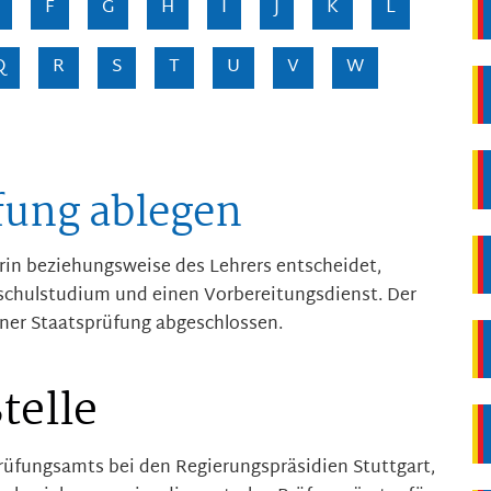
F
G
H
I
J
K
L
Q
R
S
T
U
V
W
ung ablegen
erin beziehungsweise des Lehrers entscheidet,
hschulstudium und einen Vorbereitungsdienst. Der
iner Staatsprüfung abgeschlossen.
telle
rüfungsamts bei den Regierungspräsidien Stuttgart,