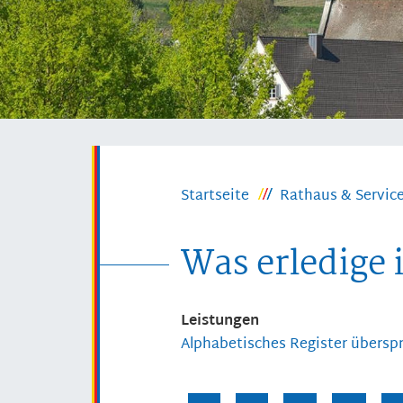
Startseite
Rathaus & Servic
Was erledige 
Leistungen
Alphabetisches Register übersp