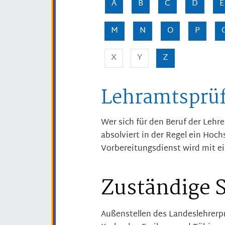
A
B
C
D
E
M
N
O
P
X
Y
Z
Lehramtsprüf
Wer sich für den Beruf der Lehr
absolviert in der Regel ein Hoc
Vorbereitungsdienst wird mit e
Zuständige S
Außenstellen des Landeslehrerp