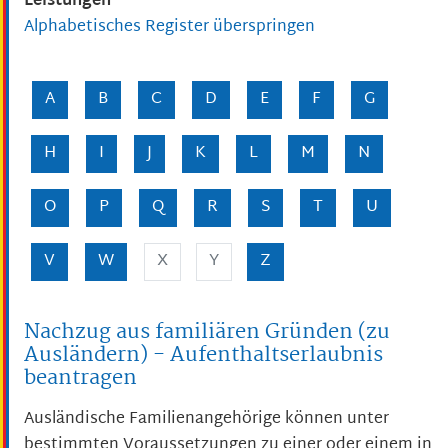
Leistungen
Alphabetisches Register überspringen
A
B
C
D
E
F
G
H
I
J
K
L
M
N
O
P
Q
R
S
T
U
V
W
X
Y
Z
Nachzug aus familiären Gründen (zu
Ausländern) - Aufenthaltserlaubnis
beantragen
Ausländische Familienangehörige können unter
bestimmten Voraussetzungen zu einer oder einem in