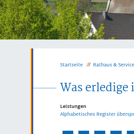
Startseite
Rathaus & Servic
Was erledige 
Leistungen
Alphabetisches Register übersp