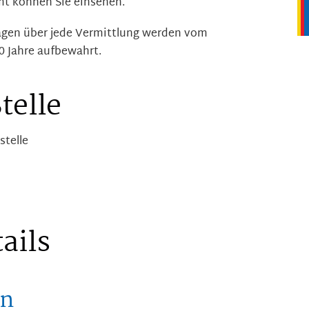
t können Sie einsehen.
agen über jede Vermittlung werden vom
 Jahre aufbewahrt.
telle
stelle
ails
en