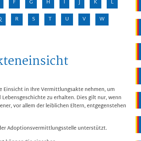
F
G
H
I
J
K
L
Q
R
S
T
U
V
W
kteneinsicht
e Einsicht in Ihre Vermittlungsakte nehmen, um
 Lebensgeschichte zu erhalten. Dies gilt nur, wenn
ener, vor allem der leiblichen Eltern, entgegenstehen
der Adoptionsvermittlungsstelle unterstützt.