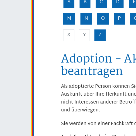
A
B
C
D
E
M
N
O
P
X
Y
Z
Adoption - A
beantragen
Als adoptierte Person können Si
Auskunft über Ihre Herkunft und
nicht Interessen anderer Betroff
und überwiegen.
Sie werden von einer Fachkraft 