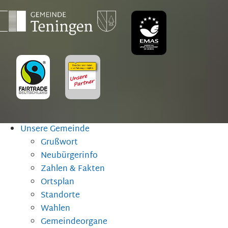
Unsere Gemeinde
Grußwort
Neubürgerinfo
Zahlen & Fakten
Ortsplan
Standorte
Wahlen
Gemeindeorgane