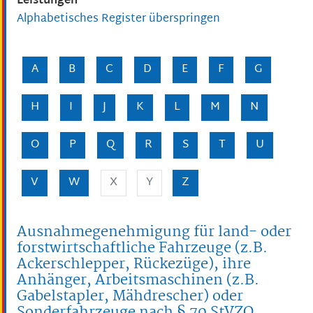
Leistungen
Alphabetisches Register überspringen
A
B
C
D
E
F
G
H
I
J
K
L
M
N
O
P
Q
R
S
T
U
V
W
X
Y
Z
Ausnahmegenehmigung für land- oder
forstwirtschaftliche Fahrzeuge (z.B.
Ackerschlepper, Rückezüge), ihre
Anhänger, Arbeitsmaschinen (z.B.
Gabelstapler, Mähdrescher) oder
Sonderfahrzeuge nach § 70 StVZO