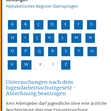
Leistungen
Alphabetisches Register überspringen
A
B
C
D
E
F
G
H
I
J
K
L
M
N
O
P
Q
R
S
T
U
V
W
X
Y
Z
Untersuchungen nach dem
Jugendarbeitsschutzgesetz -
Abrechnung beantragen
Kein Arbeitgeber darf Jugendliche ohne eine ärztliche
Bescheinigung über eine Erstuntersuchung