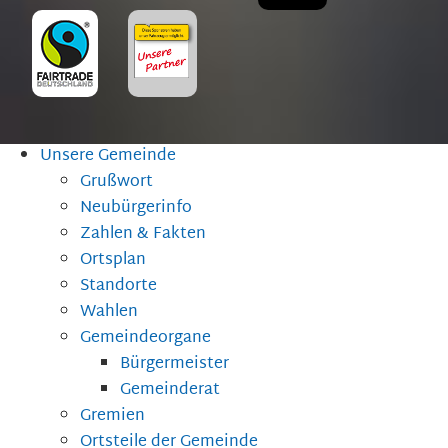
Unsere Gemeinde
Grußwort
Neubürgerinfo
Zahlen & Fakten
Ortsplan
Standorte
Wahlen
Gemeindeorgane
Bürgermeister
Gemeinderat
Gremien
Ortsteile der Gemeinde